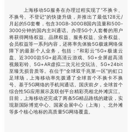
上海移动5G服务在办理过程实现了“不换卡、
不换号、不登记”的快捷升级，并推出了最低128元/
月起的5G套餐，包含30GB-300GB国内流量和500-
3000分钟的国内主叫通话。
办理5G个人套餐的用户
将获得网络权益、品牌权益、服务权益、业务权益、
会员权益等一系列内容，还将率先体验5G极速网络保
障下的最新个人业务，包括：“和彩云”5G+极速云
盘、近3000款5G+超高清云游戏、5G+全屏超高清
视频彩铃、5G+AR虚拟二次元社交玩法、5G+24bit
至臻无损音质等。
在位于“全球双千兆第一区”的虹口
足球场，上海移动率先拨通了全球首个不换卡不换
号、基于5G网络的手机间通话。
国庆前夕，全球首个
综合性5G应用展示及联创平台精彩亮相北外滩滨江。
目前，上海移动还完成了两条5G精品路线的建设，实
现新国际博览中心、国家会展中心（上海）、北外滩
等多个核心地标的高质量5G网络覆盖。