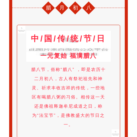
腊
月
初
八
中/国/传/统/节/日
一元复始 福满腊八
腊八节，俗称“腊八” ，即是农历十
二月初八，古人有祭祀祖先和神
灵、祈求丰收吉祥的传统，一些地
区有喝腊八粥的习俗。相传这一天
还是佛祖释迦牟尼成道之日，称
为“法宝节”，是佛教盛大的节日之
一。