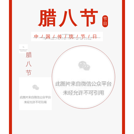
腊八节
节
日
中/国/传/统/节/日
腊
八
节