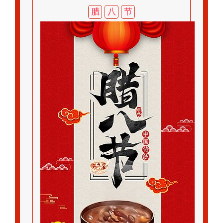
腊
八
节