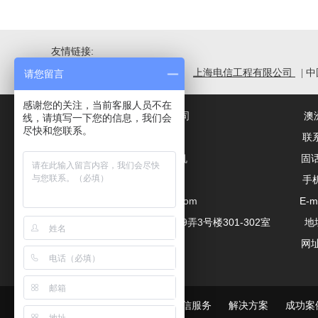
友情链接:
|
上海电信科技发展有限公司
上海电信工程有限公司
|
中
请您留言
感谢您的关注，当前客服人员不在
上海沐阳通讯器材工程有限公司 澳洲沐阳
线，请填写一下您的信息，我们会
尽快和您联系。
联系人：蒋经理 联系人：Eric 
固话：021-65256736*810分机 固话：+61
手机：13012833850 手机：+61 0
E-mail:muyang@muyanggs.com E-mail：sa
地址：上海市虹口区广粤路439弄3号楼301-302室 地址：7 Ri
网址：
www.muyanggs.com
网址：www.muyan
网站首页
走进沐阳
通信服务
解决方案
成功案